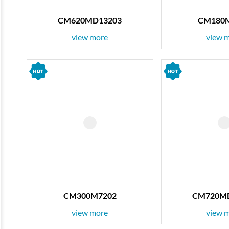
CM620MD13203
CM180
view more
view 
CM300M7202
CM720M
view more
view 