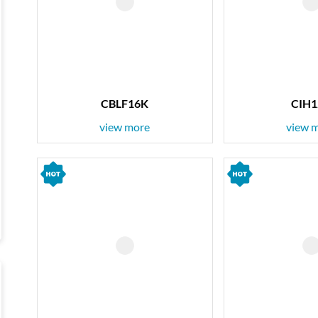
CBLF16K
CIH
view more
view 