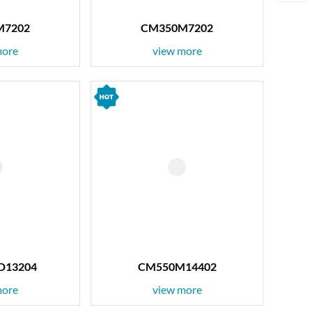
M7202
CM350M7202
more
view more
D13204
CM550M14402
more
view more