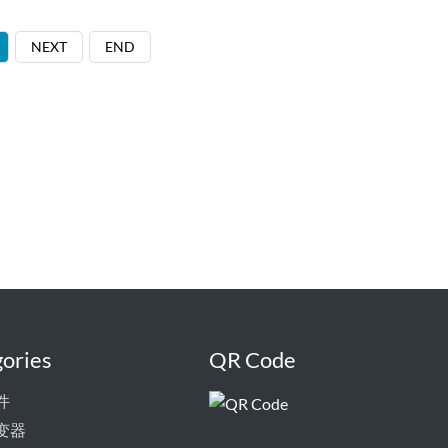
NEXT
END
ories
QR Code
件
变器