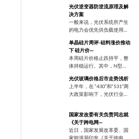
光伏逆变器防逆流原理及解
决方案
一般来说，光伏系统所产生
的电力会优先供负载使用，
当光伏发电量大于负载用电
单晶硅片周评-硅料涨价推动
量时，就会有反方向的电力
下 硅片价···
流入电网，即“逆向电流”。
本周硅片价格止跌持平，整
电网对光伏发电上网有严格
体持稳运行。其中，N型
规定，未经许可的逆功率上
G10L单晶硅片
网将面临相关处罚。同时，
光伏玻璃价格后市走势浅析
(182*183.75mm/130μm)成
对于无需上网的光伏项目，
上半年，在 “430”和“531”两
交均价在0.86元/片，环比上
防逆流保护是实现绿色能源
大政策影响下，光伏行业出
周持平；N型G12R单晶硅片
自给自足的关键。那么什么
现抢装潮，光伏玻璃行业需
(182*210mm/130μm)成交
是防逆流呢？其工作原理和
求回转，玻璃行业持续去
均价在1.00元/片，环比上周
国家发改委有关负责同志就
解决方案又
库，价格也出现明显抬升，
持平；N型G12单晶硅片
《关于跨电网···
年初堵窑冷修的光伏玻璃产
(210*210 mm/130μm)成交
近日，国家发展改革委、国
线陆续恢复生产，以及部分
均价在1.19元/片，环比上周
家能源局印发《关于跨电网