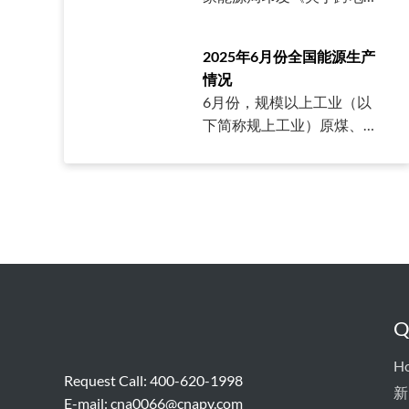
新增玻璃产线投产，市场供
持平。虽然国内光伏市场终
经营区常态化电力交易机制
应宽松。6月开始，抢装潮
端需求无大规模回暖迹象，
方案的复函》（发改体改
结束，市场降温、组件排产
2025年6月份全国能源生产
且下游电池
〔2025〕915号，以下简称
下降，导致下游对光伏玻璃
情况
《方案》）。国家发展改革
需求减弱，光伏玻璃行业呈
6月份，规模以上工业（以
委有关负责同志就《方案》
现累库降价
下简称规上工业）原煤、原
接受采访，回答了记者提
油、天然气平稳增长，电力
问。问：建立跨电网经营区
增速加快。一、电力生产情
常态化电力交易机制的背景
况规上工业电力生产增速加
和意义是什么？建设全国统
快。6月份，规上工业发电
一电力市场体系是深化电力
量7963亿千瓦时，同比增长
体制改革、构建全国
1.7%，增速比5月份加快1.2
个百分点；日均发电265.4
亿千瓦时。1—6月份，规上
Q
工业发电量45371亿千瓦
时，同比增长0.8%，扣除天
H
数原因，日均发电量
Request Call: 400-620-1998
新
E-mail:
cna0066@cnapv.com