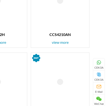
12H
CCS4210AN
more
view more
CEKOA
CEKOA
E-Mail
WeChat