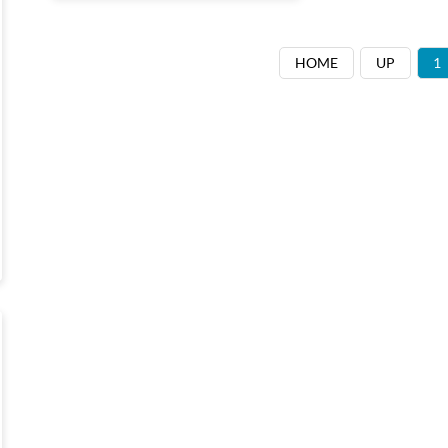
蓄电池在控制器的控制下，
将储存的电量放出，为用电
设备提供电源。当太阳光照
HOME
UP
1
条件满足充电要求时，控制
器控制太阳电池组件开始新
一轮的充电。由于蓄电池具
有象水库蓄