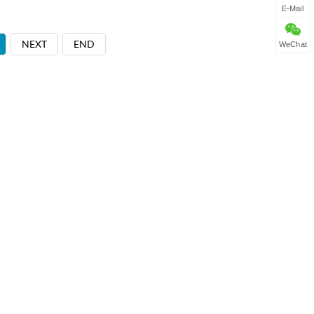
E-Mail
NEXT
END
WeChat