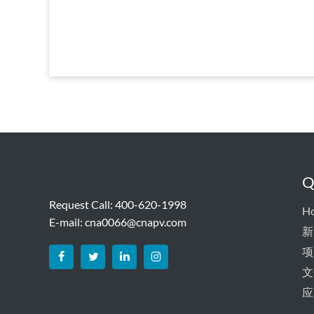
Q
Request Call: 400-620-1998
H
E-mail:
cna0066@cnapv.com
新
项
文
应